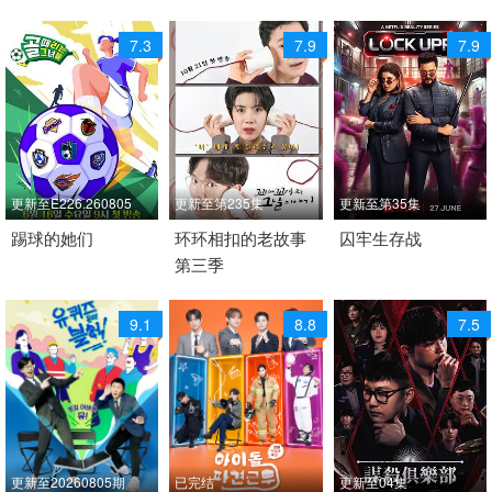
7.3
7.9
7.9
更新至E226.260805
更新至第235集
更新至第35集
2021 / 韩国 / 韩语
踢球的她们
2021 / 韩国 /
环环相扣的老故事
2026 / 印度 / 印地语
囚牢生存战
第三季
日韩综艺
日韩综艺
日韩综艺
9.1
8.8
7.5
更新至20260805期
已完结
更新至04集