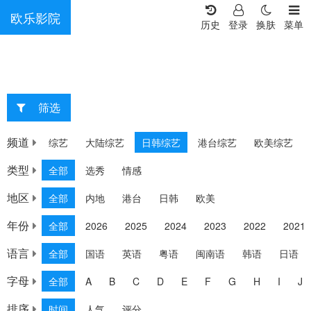
欧乐影院
历史
登录
换肤
菜单
筛选
重选
频道
综艺
大陆综艺
日韩综艺
港台综艺
欧美综艺
类型
全部
选秀
情感
地区
全部
内地
港台
日韩
欧美
年份
全部
2026
2025
2024
2023
2022
2021
语言
全部
国语
英语
粤语
闽南语
韩语
日语
字母
全部
A
B
C
D
E
F
G
H
I
J
排序
时间
人气
评分