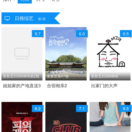
日韩综艺
共
954
个视频
第1页
9.7
6.0
9.5
更新至20260806第2期
更新至第07期
更新至20260806
2026 / 韩国 / 韩语
姐姐家的产地直送3
2026 / 韩国 / 韩语
合宿相亲2
2024 / 韩国 / 韩语
出家门的大声
日韩综艺
日韩综艺
日韩综艺
8.2
7.1
8.5