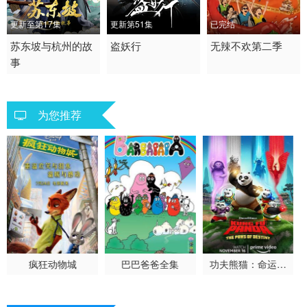
更新至第17集
更新第51集
已完结
2026 / 中国大陆 / 汉语
苏东坡与杭州的故
2026 / 中国大陆 / 汉语
盗妖行
2026 / 中国大陆 / 汉语
无辣不欢第二季
事
普通话
普通话
普通话
剧情 动画 历史 国产动
喜剧 动作 动画 奇幻 国
纪录片 记录
漫
产动漫
为您推荐
疯狂动物城
巴巴爸爸全集
功夫熊猫：命运之
爪第一季