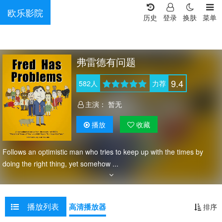
欧乐影院
历史
登录
换肤
菜单
弗雷德有问题
9.4
582
人
力荐
主演：
暂无
播放
收藏
Follows an optimistic man who tries to keep up with the times by
doing the right thing, yet somehow ...
播放列表
高清播放器
排序