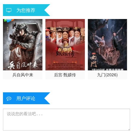
为您推荐
兵自风中来
后宫·甄嬛传
九门(2026)
用户评论