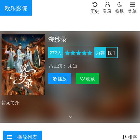
欧乐影院
历史
登录
换肤
菜单
浣纱录
8.1
272
人
力荐
主演：
未知
播放
收藏
暂无简介
播放列表
排序