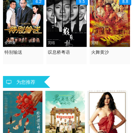
6.2
9.5
8.8
全30集
完结
完结
2026 / 大陆 / 国语
特别输送
2020 / 香港 / 粤语
叹息桥粤语
2006 / 香港 / 粤语
火舞黄沙
国产
剧情 悬疑 香港
剧情 香港
为您推荐