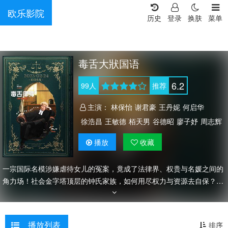
欧乐影院
历史
登录
换肤
菜单
毒舌大狀国语
6.2
99
人
推荐
主演：
林保怡
谢君豪
王丹妮
何启华
徐浩昌
王敏德
栢天男
谷德昭
廖子妤
周志辉
黄子华
陈郁宪
甄懋强
洪林小湛
罗孝勇
播放
收藏
杨偲泳
麦子云
韩毓霞
莫然
麦振江
一宗国际名模涉嫌虐待女儿的冤案，竟成了法律界、权贵与名媛之间的
角力场！社会金字塔顶层的钟氏家族，如何用尽权力与资源去自保？以
林凉水（黄子华 饰）为代表的律师们又如何在重重困难下伸张正义？
播放列表
排序