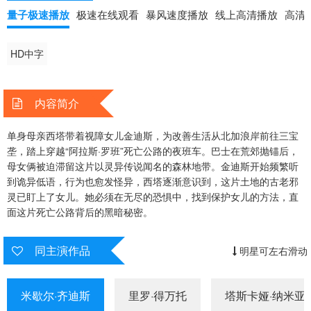
量子极速播放
极速在线观看
暴风速度播放
线上高清播放
高清
HD中字
内容简介
单身母亲西塔带着视障女儿金迪斯，为改善生活从北加浪岸前往三宝
垄，踏上穿越“阿拉斯·罗班”死亡公路的夜班车。巴士在荒郊抛锚后，
母女俩被迫滞留这片以灵异传说闻名的森林地带。金迪斯开始频繁听
到诡异低语，行为也愈发怪异，西塔逐渐意识到，这片土地的古老邪
灵已盯上了女儿。她必须在无尽的恐惧中，找到保护女儿的方法，直
面这片死亡公路背后的黑暗秘密。
同主演作品
明星可左右滑动
米歇尔·齐迪斯
里罗·得万托
塔斯卡娅·纳米亚