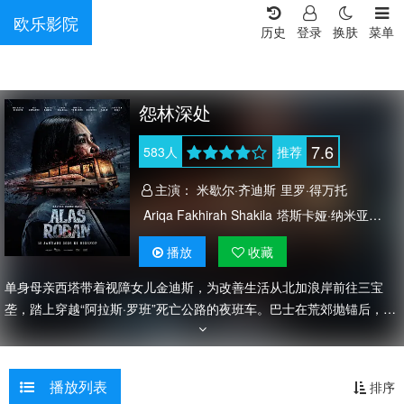
欧乐影院
历史
登录
换肤
菜单
怨林深处
7.6
583
人
推荐
主演：
米歇尔·齐迪斯
里罗·得万托
Ariqa Fakhirah Shakila
塔斯卡娅·纳米亚
伊梅尔达·塞林
Dewi Pakis
Whani Darmawan
播放
收藏
普里特·蒂莫西
德拉·达蒂安
鲁克曼·罗萨迪
单身母亲西塔带着视障女儿金迪斯，为改善生活从北加浪岸前往三宝
Agus Kuncoro
鲁思·马里尼
Saputra Kori
垄，踏上穿越“阿拉斯·罗班”死亡公路的夜班车。巴士在荒郊抛锚后，母
Agung Bla
Aldy Pratama
女俩被迫滞留这片以灵异传说闻名的森林地带。金迪斯开始频繁听到诡
异低语，行为也愈发怪异，西塔逐渐意识到，这片土地的古老邪灵已盯
上了女儿。她必须在无尽的恐惧中，找到保护女儿的方法，直面这片死
播放列表
排序
亡公路背后的黑暗秘密。