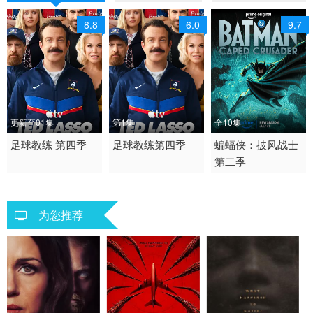
8.8
6.0
9.7
更新至01集
第1集
全10集
2026 / 美国 / 英国 / 英
足球教练 第四季
2026 / 美国,英国 / 英语
足球教练第四季
2026 / 美国 / 英语
蝙蝠侠：披风战士
第二季
语
剧情 喜剧 运动 欧美
剧情 动作 科幻 动画 悬
欧美
疑 犯罪 欧美动漫
为您推荐