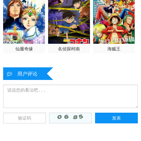
仙履奇缘
名侦探柯南
海贼王
用户评论