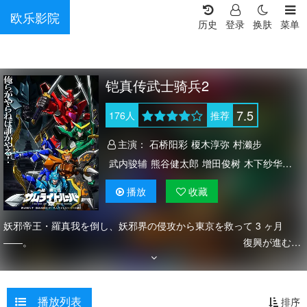
欧乐影院
历史
登录
换肤
菜单
铠真传武士骑兵2
7.5
176
人
推荐
主演：
石桥阳彩
榎木淳弥
村濑步
武内骏辅
熊谷健太郎
增田俊树
木下纱华
Lynn
下野纮
草尾毅
野岛裕史
置鲇龙太郎
播放
收藏
佐佐木望
西村朋纮
小西克幸
佐藤拓也
鸟海浩辅
寺岛拓笃
杉田智和
天崎滉平
妖邪帝王・羅真我を倒し、妖邪界の侵攻から東京を救って 3 ヶ月
铃村健一
泽城千春
竹内良太
远藤大智
――。 復興が進む街
並みに人々は再び訪れた平和を享受していた。
熊谷俊辉
坂本真绫
子安武人
前野智昭
だが、人類の前に新たな脅威が現れる。
远藤绫
白熊宽嗣
その名も「天導界」。
播放列表
排序