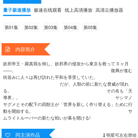
ヤシマノサグメとその
配下の四獣士が「世界を新しく作り替える」ために行動を開始する。
量子极速播放
极速在线观看
线上高清播放
高清云播放器
サムライトルーパー
の新たな戦いが幕を開ける!
第01集
第02集
第03集
第04集
第05集
内容简介
妖邪帝王・羅真我を倒し、妖邪界の侵攻から東京を救って 3 ヶ月
――。 復興が進む
街並みに人々は再び訪れた平和を享受していた。
だが、人類の前に新たな脅威が現れ
る。 その名も「天
導界」。 ヤシマノ
サグメとその配下の四獣士が「世界を新しく作り替える」ために行
動を開始する。 サ
ムライトルーパーの新たな戦いが幕を開ける!
同主演作品
明星可左右滑动